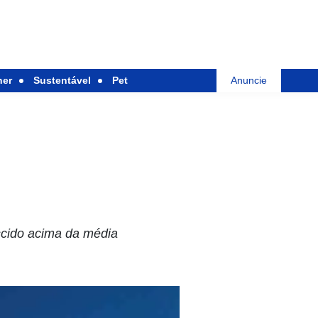
her
Sustentável
Pet
Anuncie
escido acima da média