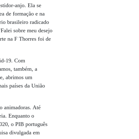
stidor-anjo. Ela se
rea de formação e na
io brasileiro radicado
“Falei sobre meu desejo
rte na F Thorres foi de
vid-19. Com
samos, também, a
te, abrimos um
mais países da União
ão animadoras. Até
eia. Enquanto o
020, o PIB português
uisa divulgada em