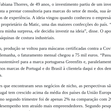
abiana Thorres, de 49 anos, o investimento partiu de um inve
ta a prestar consultoria para marcas do setor de moda, sua á
s de experiência. A ideia vingou quando conheceu o empresár
 proprietário da Matic, uma das maiores confecções do país. 
a minha surpresa, ele decidiu investir na ideia”, disse. O apo
áquinas de costura industriais.
 produção se voltou para máscaras certificadas contra a Co
Alemanha, o faturamento mensal chegou a 75 mil euros. “Pas
sustentável para a marca portuguesa Greenfits e, paralelamen
s marcas de Portugal e do Brasil à clientela daqui e dos de
a.
s que encontraram seus negócios de nicho, as perspectivas s
ugal tem crescido acima da média dos países da União Europ
o no segundo trimestre foi de apenas 2% na comparação com 2
 desempenho tem atraído mais empreendedores. Segundo pesq