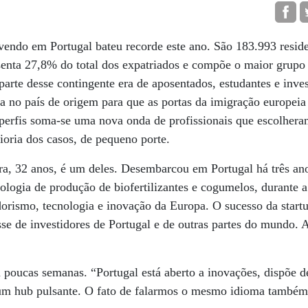
vendo em Portugal bateu recorde este ano. São 183.993 resid
enta 27,8% do total dos expatriados e compõe o maior grupo 
arte desse contingente era de aposentados, estudantes e inves
a no país de origem para que as portas da imigração europei
 perfis soma-se uma nova onda de profissionais que escolher
oria dos casos, de pequeno porte.
ira, 32 anos, é um deles. Desembarcou em Portugal há três ano
ologia de produção de biofertilizantes e cogumelos, durante
rismo, tecnologia e inovação da Europa. O sucesso da startu
sse de investidores de Portugal e de outras partes do mundo. A
 poucas semanas. “Portugal está aberto a inovações, dispõe 
 um hub pulsante. O fato de falarmos o mesmo idioma também