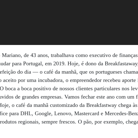
ariano, de 43 anos, trabalhava como executivo de finanças
udar para Portugal, em 2019. Hoje, é dono da Breakfastaway
 refeição do dia — o café da manhã, que os portugueses cha
do aceito por uma incubadora, o empreendedor recebeu aporte i
O boca a boca positivo de nossos clientes particulares nos le
uvidos de grandes empresas. Vamos fechar este ano com um 
Hoje, o café da manhã customizado da Breakfastway chega às 
fice para DHL, Google, Lenovo, Mastercard e Mercedes-Benz
produtos regionais, sempre frescos. O pão, por exemplo, cheg