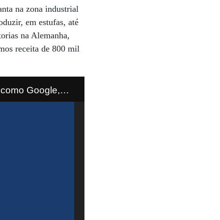
nta na zona industrial
duzir, em estufas, até
torias na Alemanha,
mos receita de 800 mil
, como Google,
iano dono da Breakfastway.