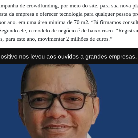
mpanha de crowdfunding, por meio do site, para sua nova pla
sta da empresa é oferecer tecnologia para qualquer pessoa pro
por ano, em uma área mínima de 70 m2. “Já firmamos consul
Segundo ele, o modelo de negócio é de baixo risco. “Registra
s, para este ano, movimentar 2 milhões de euros.”
ositivo nos levou aos ouvidos a grandes empresas
Mercedes-Benz e Mastercard” Leonardo Mar