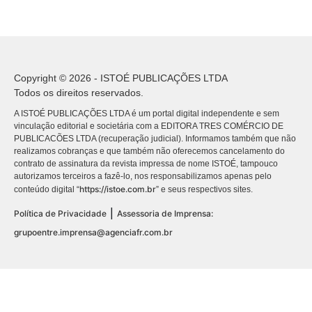
Copyright © 2026 - ISTOÉ PUBLICAÇÕES LTDA
Todos os direitos reservados.
A ISTOÉ PUBLICAÇÕES LTDA é um portal digital independente e sem
vinculação editorial e societária com a EDITORA TRES COMÉRCIO DE
PUBLICACÕES LTDA (recuperação judicial). Informamos também que não
realizamos cobranças e que também não oferecemos cancelamento do
contrato de assinatura da revista impressa de nome ISTOÉ, tampouco
autorizamos terceiros a fazê-lo, nos responsabilizamos apenas pelo
https://istoe.com.br
conteúdo digital “
” e seus respectivos sites.
|
Política de Privacidade
Assessoria de Imprensa:
grupoentre.imprensa@agenciafr.com.br