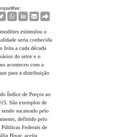
mpartilhar:
mmodities estimulou o
alidade seria conhecida
 feita a cada década
sários do setor e o
smo aconteceu com a
se para a distribuição
 do Índice de Preços ao
015. São exemplos de
á sendo sucateado pelo
amento, definido pelo
 Públicas Federais de
lia Bivar, aceita