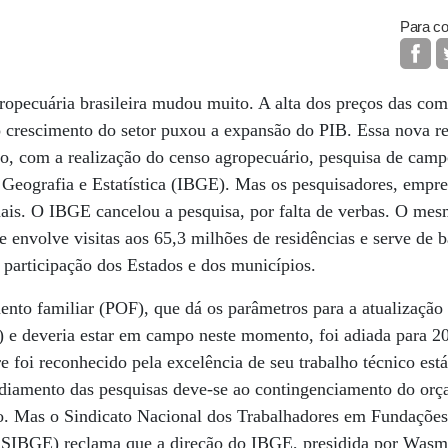
Para co
ropecuária brasileira mudou muito. A alta dos preços das co
o crescimento do setor puxou a expansão do PIB. Essa nova re
o, com a realização do censo agropecuário, pesquisa de campo
e Geografia e Estatística (IBGE). Mas os pesquisadores, em­pre­
mais. O IBGE cancelou a pesquisa, por falta de verbas. O me
 envolve visitas aos 65,3 milhões de residências e serve de ba
 participação dos Estados e dos municípios.
ento familiar (POF), que dá os parâmetros para a atualização
e deveria estar em campo neste momento, foi adiada para 2
e foi reconhecido pela excelência de seu trabalho técnico est
adiamento das pesquisas deve-se ao contingenciamento do orç
o. Mas o Sindicato Nacional dos Trabalhadores em Fundações
ASSIBGE) reclama que a direção do IBGE, presidida por Wasmá