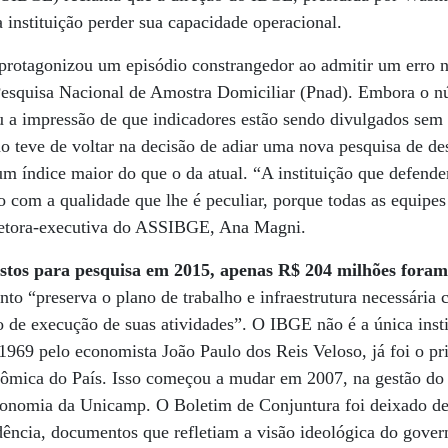
 instituição perder sua capacidade operacional.
 protagonizou um episódio constrangedor ao admitir um erro 
Pesquisa Nacional de Amostra Domiciliar (Pnad). Embora o 
ou a impressão de que indicadores estão sendo divulgados se
no teve de voltar na decisão de adiar uma nova pesquisa de d
um índice maior do que o da atual. “A instituição que defend
 com a qualidade que lhe é peculiar, porque todas as equipes
iretora-executiva do ASSIBGE, Ana Magni.
stos para pesquisa em 2015, apenas R$ 204 milhões foram
o “preserva o plano de trabalho e infraestrutura necessária 
 de execução de suas atividades”. O IBGE não é a única inst
1969 pelo economista João Paulo dos Reis Veloso, já foi o pri
nômica do País. Isso começou a mudar em 2007, na gestão do 
onomia da Unicamp. O Boletim de Conjuntura foi deixado de 
ência, documentos que refletiam a visão ideológica do gover