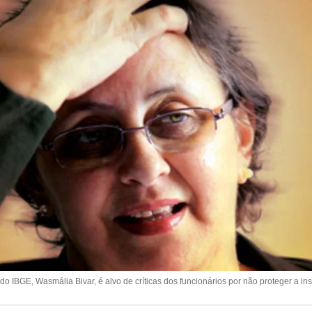
do IBGE, Wasmália Bivar, é alvo de críticas dos funcionários por não proteger a in