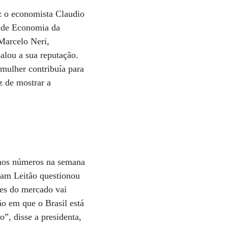
z o economista Claudio
o de Economia da
Marcelo Neri,
lou a sua re­­putação.
mulher contribuía para
z de mostrar a
u nos números na semana
riam Leitão questionou
ões do mercado vai
o em que o Brasil está
o”, disse a presidenta,