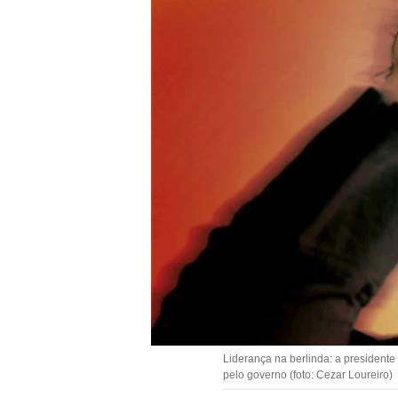
Liderança na berlinda: a presidente 
pelo governo (foto: Cezar Loureiro)