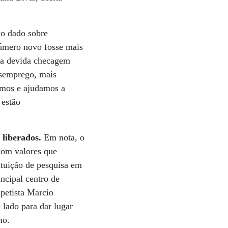
no dado sobre
número novo fosse mais
m a devida checagem
esemprego, mais
emos e ajudamos a
 estão
 liberados.
Em nota, o
com valores que
ituição de pesquisa em
ncipal centro de
petista Marcio
lado para dar lugar
no.