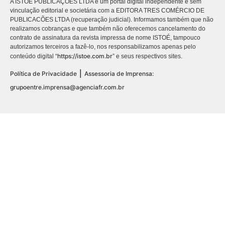
A ISTOÉ PUBLICAÇÕES LTDA é um portal digital independente e sem
vinculação editorial e societária com a EDITORA TRES COMÉRCIO DE
PUBLICACÕES LTDA (recuperação judicial). Informamos também que não
realizamos cobranças e que também não oferecemos cancelamento do
contrato de assinatura da revista impressa de nome ISTOÉ, tampouco
autorizamos terceiros a fazê-lo, nos responsabilizamos apenas pelo
https://istoe.com.br
conteúdo digital “
” e seus respectivos sites.
|
Política de Privacidade
Assessoria de Imprensa:
grupoentre.imprensa@agenciafr.com.br