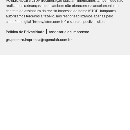
PUBLICACÕES LTDA (recuperação judicial). Informamos também que não
realizamos cobranças e que também não oferecemos cancelamento do
contrato de assinatura da revista impressa de nome ISTOÉ, tampouco
autorizamos terceiros a fazê-lo, nos responsabilizamos apenas pelo
https://istoe.com.br
conteúdo digital “
” e seus respectivos sites.
|
Política de Privacidade
Assessoria de Imprensa:
grupoentre.imprensa@agenciafr.com.br