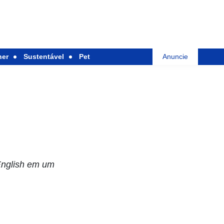
her
Sustentável
Pet
Anuncie
English em um