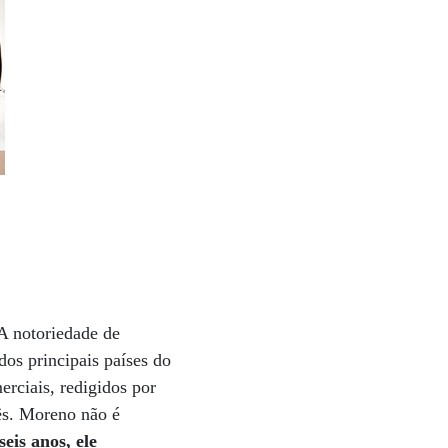
 A notoriedade de
dos principais países do
rciais, redigidos por
lês. Moreno não é
eis anos, ele