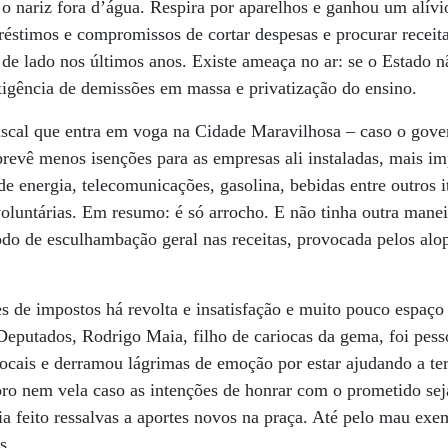
m o nariz fora d’água. Respira por aparelhos e ganhou um alív
réstimos e compromissos de cortar despesas e procurar receit
 de lado nos últimos anos. Existe ameaça no ar: se o Estado n
exigência de demissões em massa e privatização do ensino.
iscal que entra em voga na Cidade Maravilhosa – caso o gove
prevê menos isenções para as empresas ali instaladas, mais i
e energia, telecomunicações, gasolina, bebidas entre outros it
luntárias. Em resumo: é só arrocho. E não tinha outra manei
odo de esculhambação geral nas receitas, provocada pelos al
s de impostos há revolta e insatisfação e muito pouco espaço p
eputados, Rodrigo Maia, filho de cariocas da gema, foi pess
ocais e derramou lágrimas de emoção por estar ajudando a ter
ro nem vela caso as intenções de honrar com o prometido sej
a feito ressalvas a aportes novos na praça. Até pelo mau exe
s.