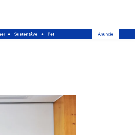
her
Sustentável
Pet
Anuncie