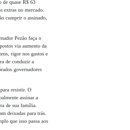
io de quase R$ 63
as extras no mercado.
ão cumprir o assinado,
rnador Pezão faça o
mpostos via aumento da
ens, rigor nos gastos e
ra de conduzir a
oprados governadores
ara resistir. O
oalmente assinar a
ra de sua família.
am deixadas para trás.
mplo que isso passa aos