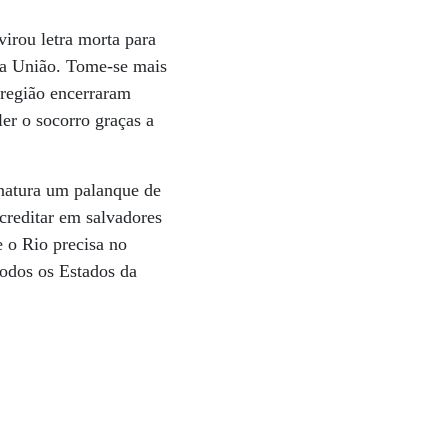
irou letra morta para
da União. Tome-se mais
região encerraram
ler o socorro graças a
inatura um palanque de
creditar em salvadores
e o Rio precisa no
todos os Estados da