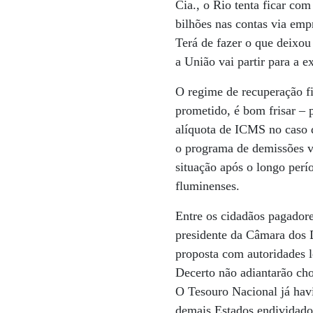
Cia., o Rio tenta ficar co
bilhões nas contas via emp
Terá de fazer o que deixou
a União vai partir para a 
O regime de recuperação f
prometido, é bom frisar – 
alíquota de ICMS no caso d
o programa de demissões vo
situação após o longo perí
fluminenses.
Entre os cidadãos pagadore
presidente da Câmara dos D
proposta com autoridades l
Decerto não adiantarão cho
O Tesouro Nacional já havi
demais Estados endividado