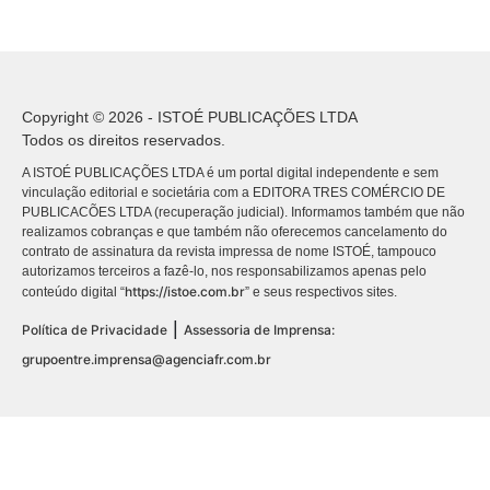
Copyright © 2026 - ISTOÉ PUBLICAÇÕES LTDA
Todos os direitos reservados.
A ISTOÉ PUBLICAÇÕES LTDA é um portal digital independente e sem
vinculação editorial e societária com a EDITORA TRES COMÉRCIO DE
PUBLICACÕES LTDA (recuperação judicial). Informamos também que não
realizamos cobranças e que também não oferecemos cancelamento do
contrato de assinatura da revista impressa de nome ISTOÉ, tampouco
autorizamos terceiros a fazê-lo, nos responsabilizamos apenas pelo
https://istoe.com.br
conteúdo digital “
” e seus respectivos sites.
|
Política de Privacidade
Assessoria de Imprensa:
grupoentre.imprensa@agenciafr.com.br