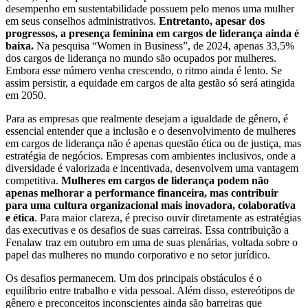
desempenho em sustentabilidade possuem pelo menos uma mulher
em seus conselhos administrativos.
Entretanto, apesar dos
progressos, a presença feminina em cargos de liderança ainda é
baixa.
Na pesquisa “Women in Business”, de 2024, apenas 33,5%
dos cargos de liderança no mundo são ocupados por mulheres.
Embora esse número venha crescendo, o ritmo ainda é lento. Se
assim persistir, a equidade em cargos de alta gestão só será atingida
em 2050.
Para as empresas que realmente desejam a igualdade de gênero, é
essencial entender que a inclusão e o desenvolvimento de mulheres
em cargos de liderança não é apenas questão ética ou de justiça, mas
estratégia de negócios. Empresas com ambientes inclusivos, onde a
diversidade é valorizada e incentivada, desenvolvem uma vantagem
competitiva.
Mulheres em cargos de liderança podem não
apenas melhorar a performance financeira, mas contribuir
para uma cultura organizacional mais inovadora, colaborativa
e ética
. Para maior clareza, é preciso ouvir diretamente as estratégias
das executivas e os desafios de suas carreiras. Essa contribuição a
Fenalaw traz em outubro em uma de suas plenárias, voltada sobre o
papel das mulheres no mundo corporativo e no setor jurídico.
Os desafios permanecem. Um dos principais obstáculos é o
equilíbrio entre trabalho e vida pessoal. Além disso, estereótipos de
gênero e preconceitos inconscientes ainda são barreiras que