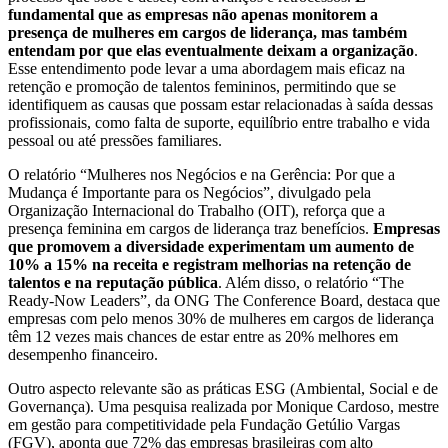
fundamental que as empresas não apenas monitorem a
presença de mulheres em cargos de liderança, mas também
entendam por que elas eventualmente deixam a organização
.
Esse entendimento pode levar a uma abordagem mais eficaz na
retenção e promoção de talentos femininos, permitindo que se
identifiquem as causas que possam estar relacionadas à saída dessas
profissionais, como falta de suporte, equilíbrio entre trabalho e vida
pessoal ou até pressões familiares.
O relatório “Mulheres nos Negócios e na Gerência: Por que a
Mudança é Importante para os Negócios”, divulgado pela
Organização Internacional do Trabalho (OIT), reforça que a
presença feminina em cargos de liderança traz benefícios.
Empresas
que promovem a diversidade experimentam um aumento de
10% a 15% na receita e registram melhorias na retenção de
talentos e na reputação pública
. Além disso, o relatório “The
Ready-Now Leaders”, da ONG The Conference Board, destaca que
empresas com pelo menos 30% de mulheres em cargos de liderança
têm 12 vezes mais chances de estar entre as 20% melhores em
desempenho financeiro.
Outro aspecto relevante são as práticas ESG (Ambiental, Social e de
Governança). Uma pesquisa realizada por Monique Cardoso, mestre
em gestão para competitividade pela Fundação Getúlio Vargas
(FGV), aponta que 72% das empresas brasileiras com alto