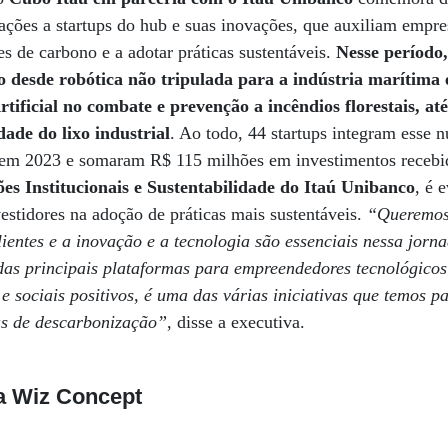
ções a startups do hub e suas inovações, que auxiliam empres
es de carbono e a adotar práticas sustentáveis.
Nesse período,
o desde robótica não tripulada para a indústria marítima 
rtificial no combate e prevenção a incêndios florestais, at
dade do lixo industrial
. Ao todo, 44 startups integram esse 
 em 2023 e somaram R$ 115 milhões em investimentos receb
ões Institucionais e Sustentabilidade do Itaú Unibanco
, é 
vestidores na adoção de práticas mais sustentáveis.
“Queremos
lientes e a inovação e a tecnologia são essenciais nessa jor
as principais plataformas para empreendedores tecnológico
e sociais positivos, é uma das várias iniciativas que temos p
as de descarbonização”
, disse a executiva.
na Wiz Concept