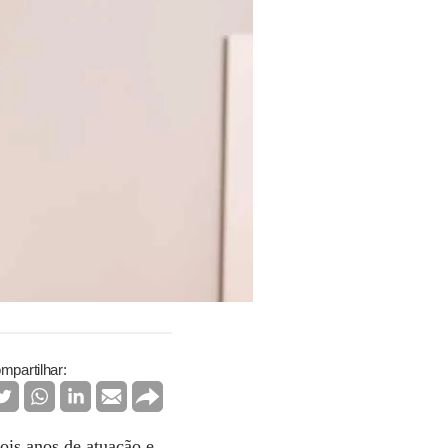
mpartilhar:
is anos de atuação e