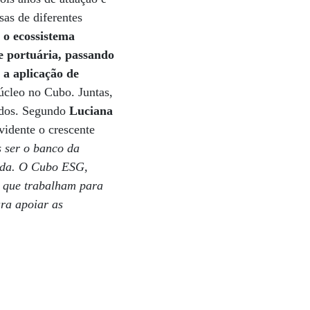
as de diferentes
 o ecossistema
e portuária, passando
é a aplicação de
núcleo no Cubo. Juntas,
idos. Segundo
Luciana
evidente o crescente
 ser o banco da
nada. O Cubo ESG,
s que trabalham para
ara apoiar as