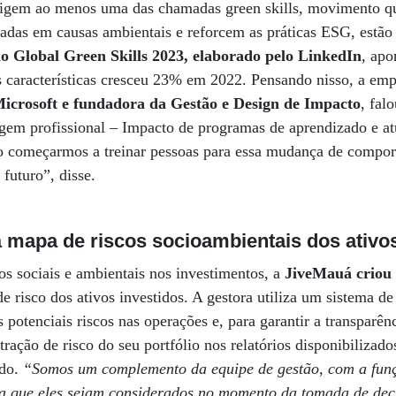
xigem ao menos uma das chamadas green skills, movimento q
adas em causas ambientais e reforcem as práticas ESG, estã
io Global Green Skills 2023, elaborado pelo LinkedIn
, ap
as características cresceu 23% em 2022. Pensando nisso, a e
icrosoft e fundadora da Gestão e Design de Impacto
, fal
em profissional – Impacto de programas de aprendizado e at
ão começarmos a treinar pessoas para essa mudança de compo
futuro”, disse.
 mapa de riscos socioambientais dos ativo
os sociais e ambientais nos investimentos, a
JiveMauá criou
e risco dos ativos investidos. A gestora utiliza um sistema d
os potenciais riscos nas operações e, para garantir a transparên
tração de risco do seu portfólio nos relatórios disponibilizado
ado.
“Somos um complemento da equipe de gestão, com a funç
ra que eles sejam considerados no momento da tomada de dec