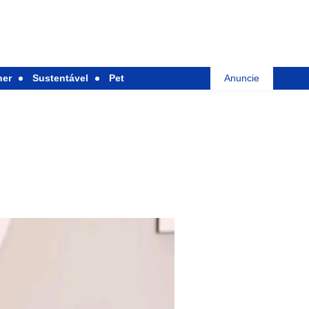
her
Sustentável
Pet
Anuncie