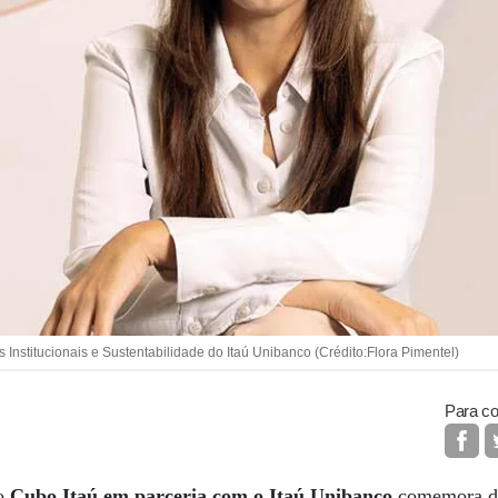
 Institucionais e Sustentabilidade do Itaú Unibanco (Crédito:Flora Pimentel)
Para co
do
Cubo Itaú em parceria com o Itaú Unibanco
comemora do