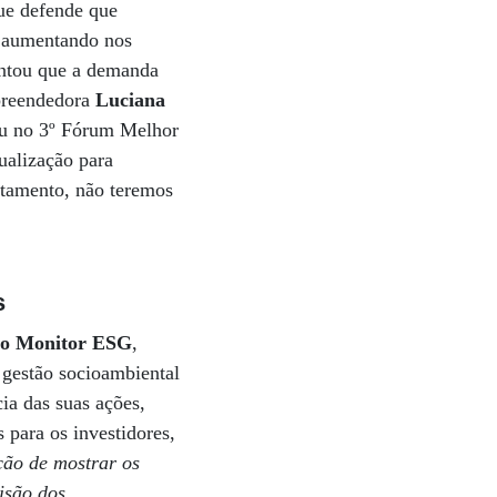
ue defende que
o aumentando nos
ontou que a demanda
mpreendedora
Luciana
ou no 3º Fórum Melhor
ualização para
rtamento, não teremos
s
 o Monitor ESG
,
e gestão socioambiental
cia das suas ações,
s para os investidores,
ão de mostrar os
isão dos