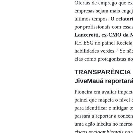
Ofertas de emprego que e
empresas sejam mais engaj
últimos tempos.
O relatór
por profissionais com ess
Lancerotti, ex-CMO da M
RH ESG no painel Reciclag
habilidades verdes. “Se n
elas como protagonistas no 
TRANSPARÊNCIA
JiveMauá reportará
Pioneira em avaliar impact
painel que mapeia o nível d
para identificar e mitigar 
passará a reportar a concen
uma ação inédita no merc
riscos socioambientais pa