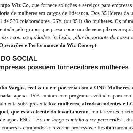
rupo Wiz Co
, que fornece soluções e serviços para empresas 
oria de mulheres em cargos de liderança. Dos 35 líderes da u
al de 530 colaboradores, 66% (ou 351) são mulheres. Os núme
entada pelo grupo, que preza como um de seus pilares a equid
sso com a equidade e inclusão, pilar importante da nossa c
 Operações e Performance da Wiz Concept
.
 DO SOCIAL
empresas possuem fornecedores mulheres
lio Vargas, realizado em parceria com a ONU Mulheres
,
isadas apenas 15% contam com programas voltados para contr
ialmente subrepresentados:
mulheres, afrodescendentes e L
uel, que está à frente do levantamento
, muitas vezes o set
 de ações ESG.
“Há um longo caminho a ser percorrido”
, di
as empresas compradoras reverem processos e flexibilizarem as