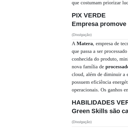
que costumam priorizar luc
PIX VERDE
Empresa promove t
(Divulgação)
A
Matera
, empresa de tec
que passa a ser processad
conhecida do produto, mini
nova família de
processad
cloud, além de diminuir a 
possuem eficiência energét
operacionais. Os ganhos e
HABILIDADES VE
Green Skills são c
(Divulgação)