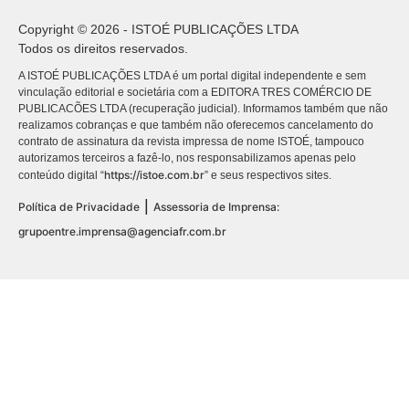
Copyright © 2026 - ISTOÉ PUBLICAÇÕES LTDA
Todos os direitos reservados.
A ISTOÉ PUBLICAÇÕES LTDA é um portal digital independente e sem
vinculação editorial e societária com a EDITORA TRES COMÉRCIO DE
PUBLICACÕES LTDA (recuperação judicial). Informamos também que não
realizamos cobranças e que também não oferecemos cancelamento do
contrato de assinatura da revista impressa de nome ISTOÉ, tampouco
autorizamos terceiros a fazê-lo, nos responsabilizamos apenas pelo
https://istoe.com.br
conteúdo digital “
” e seus respectivos sites.
|
Política de Privacidade
Assessoria de Imprensa:
grupoentre.imprensa@agenciafr.com.br