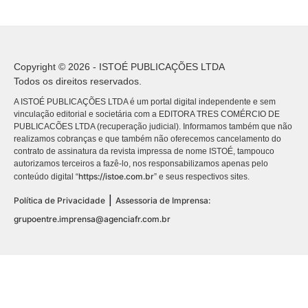
Copyright © 2026 - ISTOÉ PUBLICAÇÕES LTDA
Todos os direitos reservados.
A ISTOÉ PUBLICAÇÕES LTDA é um portal digital independente e sem
vinculação editorial e societária com a EDITORA TRES COMÉRCIO DE
PUBLICACÕES LTDA (recuperação judicial). Informamos também que não
realizamos cobranças e que também não oferecemos cancelamento do
contrato de assinatura da revista impressa de nome ISTOÉ, tampouco
autorizamos terceiros a fazê-lo, nos responsabilizamos apenas pelo
https://istoe.com.br
conteúdo digital “
” e seus respectivos sites.
|
Política de Privacidade
Assessoria de Imprensa:
grupoentre.imprensa@agenciafr.com.br