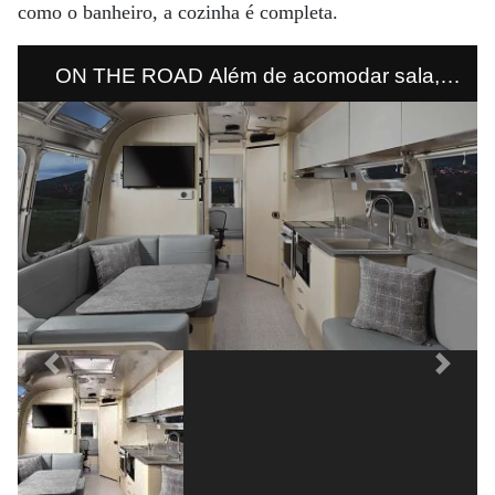
como o banheiro, a cozinha é completa.
ON THE ROAD Além de acomodar sala,
cozinha, banheiro e cama de casal, o Flying
Cloud 30FB Office tem espaço para trabalhar.
Previous
Next