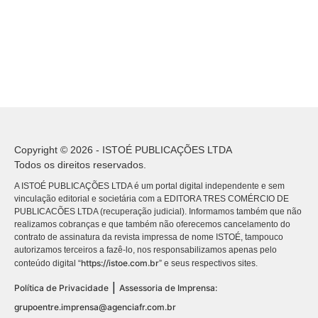
Copyright © 2026 - ISTOÉ PUBLICAÇÕES LTDA
Todos os direitos reservados.
A ISTOÉ PUBLICAÇÕES LTDA é um portal digital independente e sem
vinculação editorial e societária com a EDITORA TRES COMÉRCIO DE
PUBLICACÕES LTDA (recuperação judicial). Informamos também que não
realizamos cobranças e que também não oferecemos cancelamento do
contrato de assinatura da revista impressa de nome ISTOÉ, tampouco
autorizamos terceiros a fazê-lo, nos responsabilizamos apenas pelo
https://istoe.com.br
conteúdo digital “
” e seus respectivos sites.
|
Política de Privacidade
Assessoria de Imprensa:
grupoentre.imprensa@agenciafr.com.br