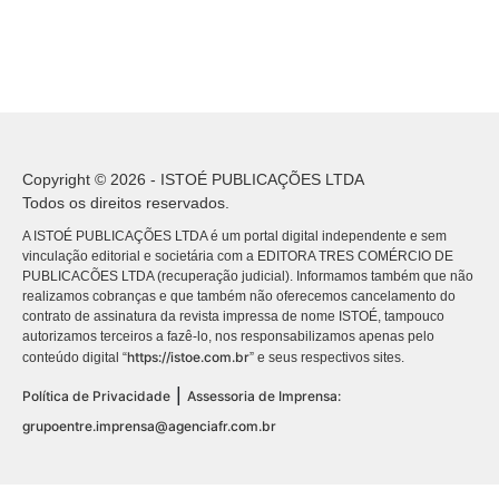
Copyright © 2026 - ISTOÉ PUBLICAÇÕES LTDA
Todos os direitos reservados.
A ISTOÉ PUBLICAÇÕES LTDA é um portal digital independente e sem
vinculação editorial e societária com a EDITORA TRES COMÉRCIO DE
PUBLICACÕES LTDA (recuperação judicial). Informamos também que não
realizamos cobranças e que também não oferecemos cancelamento do
contrato de assinatura da revista impressa de nome ISTOÉ, tampouco
autorizamos terceiros a fazê-lo, nos responsabilizamos apenas pelo
https://istoe.com.br
conteúdo digital “
” e seus respectivos sites.
|
Política de Privacidade
Assessoria de Imprensa:
grupoentre.imprensa@agenciafr.com.br