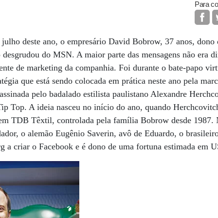
Para co
m julho deste ano, o empresário David Bobrow, 37 anos, dono
ão desgrudou do MSN. A maior parte das mensagens não era di
ente de marketing da companhia. Foi durante o bate-papo virt
ratégia que está sendo colocada em prática neste ano pela mar
assinada pelo badalado estilista paulistano Alexandre Herchc
 Tip Top. A ideia nasceu no início do ano, quando Herchcovitc
gem TDB Têxtil, controlada pela família Bobrow desde 1987. 
dador, o alemão Eugênio Saverin, avô de Eduardo, o brasileir
 a criar o Facebook e é dono de uma fortuna estimada em U