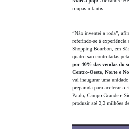
Marca pop:
Alexandre Her
roupas infantis
“Não inventei a roda”, afi
referindo-se à experiência
Shopping Bourbon, em São 
quatro são controladas pel
por 40% das vendas do set
Centro-Oeste, Norte e No
vai inaugurar uma unidade
preparada para acelerar o 
Paulo, Campo Grande e Sid
produzir até 2,2 milhões d