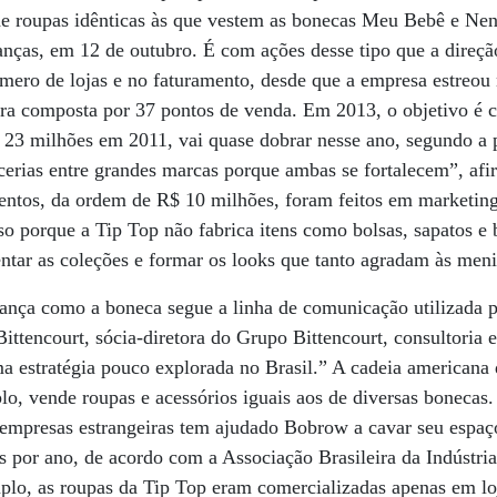
 de roupas idênticas às que vestem as bonecas Meu Bebê e Ne
ianças, em 12 de outubro. É com ações desse tipo que a direçã
mero de lojas e no faturamento, desde que a empresa estreou
ra composta por 37 pontos de venda. Em 2013, o objetivo é c
$ 23 milhões em 2011, vai quase dobrar nesse ano, segundo a
cerias entre grandes marcas porque ambas se fortalecem”, afi
entos, da ordem de R$ 10 milhões, foram feitos em marketing
so porque a Tip Top não fabrica itens como bolsas, sapatos e 
ntar as coleções e formar os looks que tanto agradam às me
criança como a boneca segue a linha de comunicação utilizada 
Bittencourt, sócia-diretora do Grupo Bittencourt, consultoria 
a estratégia pouco explorada no Brasil.” A cadeia americana
o, vende roupas e acessórios iguais aos de diversas bonecas
s empresas estrangeiras tem ajudado Bobrow a cavar seu esp
por ano, de acordo com a Associação Brasileira da Indústria
plo, as roupas da Tip Top eram comercializadas apenas em lo