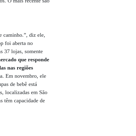
os. O mais recente são
e caminho.”, diz ele,
p foi aberta no
s 37 lojas, somente
 mercado que responde
as nas regiões
na. Em novembro, ele
upas de bebê está
as, localizadas em São
as têm capacidade de