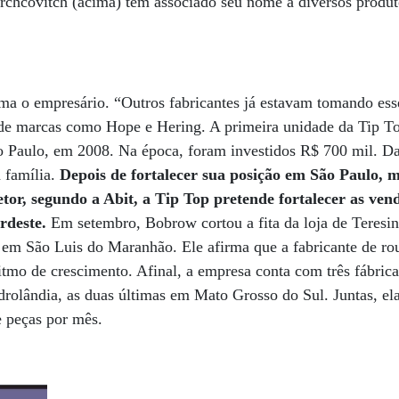
chcovitch (acima) tem associado seu nome a diversos produt
rma o empresário. “Outros fabricantes já estavam tomando ess
 de marcas como Hope e Hering. A primeira unidade da Tip To
Paulo, em 2008. Na época, foram investidos R$ 700 mil. Da
a família.
Depois de fortalecer sua posição em São Paulo,
or, segundo a Abit, a Tip Top pretende fortalecer as vend
rdeste.
Em setembro, Bobrow cortou a fita da loja de Teresi
 em São Luis do Maranhão. Ele afirma que a fabricante de ro
ritmo de crescimento. Afinal, a empresa conta com três fábric
rolândia, as duas últimas em Mato Grosso do Sul. Juntas, el
e peças por mês.