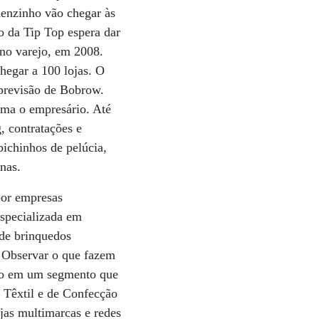
nenzinho vão chegar às
o da Tip Top espera dar
 no varejo, em 2008.
hegar a 100 lojas. O
 previsão de Bobrow.
rma o empresário. Até
, contratações e
bichinhos de pelúcia,
ninas.
por empresas
especializada em
 de brinquedos
. Observar o que fazem
aço em um segmento que
 Têxtil e de Confecção
jas multimarcas e redes