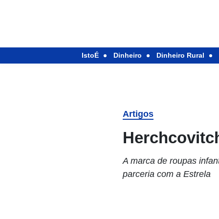
IstoÉ
Dinheiro
Dinheiro Rural
Artigos
Herchcovitc
A marca de roupas infant
parceria com a Estrela