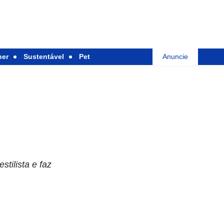
her
Sustentável
Pet
Anuncie
tilista e faz