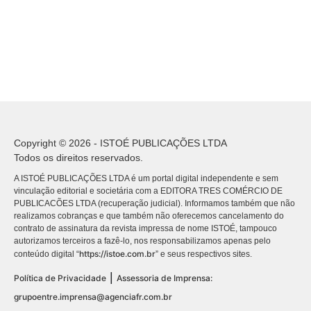
Copyright © 2026 - ISTOÉ PUBLICAÇÕES LTDA
Todos os direitos reservados.
A ISTOÉ PUBLICAÇÕES LTDA é um portal digital independente e sem
vinculação editorial e societária com a EDITORA TRES COMÉRCIO DE
PUBLICACÕES LTDA (recuperação judicial). Informamos também que não
realizamos cobranças e que também não oferecemos cancelamento do
contrato de assinatura da revista impressa de nome ISTOÉ, tampouco
autorizamos terceiros a fazê-lo, nos responsabilizamos apenas pelo
https://istoe.com.br
conteúdo digital “
” e seus respectivos sites.
|
Política de Privacidade
Assessoria de Imprensa:
grupoentre.imprensa@agenciafr.com.br