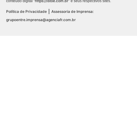
https://istoe.com.br
conteúdo digital “
” e seus respectivos sites.
|
Política de Privacidade
Assessoria de Imprensa:
grupoentre.imprensa@agenciafr.com.br