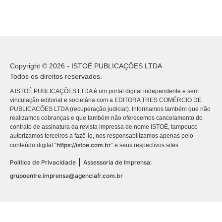
Copyright © 2026 - ISTOÉ PUBLICAÇÕES LTDA
Todos os direitos reservados.
A ISTOÉ PUBLICAÇÕES LTDA é um portal digital independente e sem
vinculação editorial e societária com a EDITORA TRES COMÉRCIO DE
PUBLICACÕES LTDA (recuperação judicial). Informamos também que não
realizamos cobranças e que também não oferecemos cancelamento do
contrato de assinatura da revista impressa de nome ISTOÉ, tampouco
autorizamos terceiros a fazê-lo, nos responsabilizamos apenas pelo
https://istoe.com.br
conteúdo digital “
” e seus respectivos sites.
|
Política de Privacidade
Assessoria de Imprensa:
grupoentre.imprensa@agenciafr.com.br