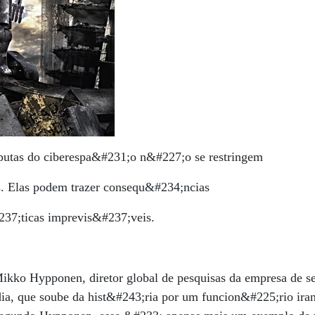
putas do ciberespa&#231;o n&#227;o se restringem
s. Elas podem trazer consequ&#234;ncias
37;ticas imprevis&#237;veis.
Mikko Hypponen, diretor global de pesquisas da empresa de s
ia, que soube da hist&#243;ria por um funcion&#225;rio ira