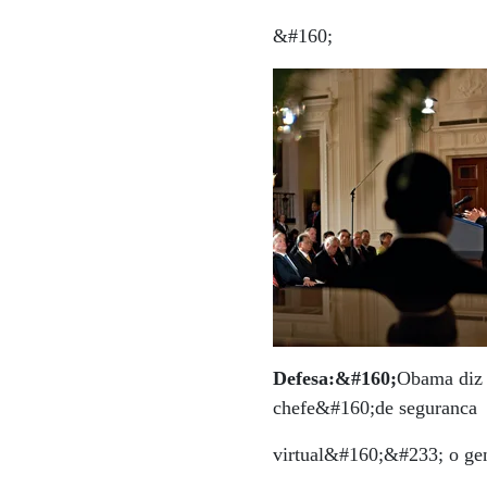
&#160;
Defesa:&#160;
Obama diz 
chefe&#160;de seguranca
virtual&#160;&#233; o gen