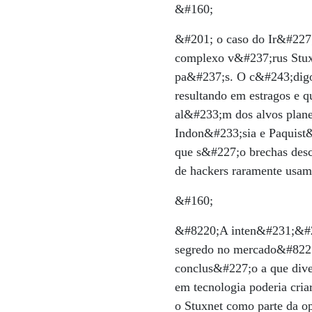
&#160;
&#201; o caso do Ir&#227
complexo v&#237;rus Stuxn
pa&#237;s. O c&#243;digo
resultando em estragos e
al&#233;m dos alvos plane
Indon&#233;sia e Paquist&
que s&#227;o brechas desc
de hackers raramente usa
&#160;
&#8220;A inten&#231;&#22
segredo no mercado&#8221;
conclus&#227;o a que dive
em tecnologia poderia cria
o Stuxnet como parte da 