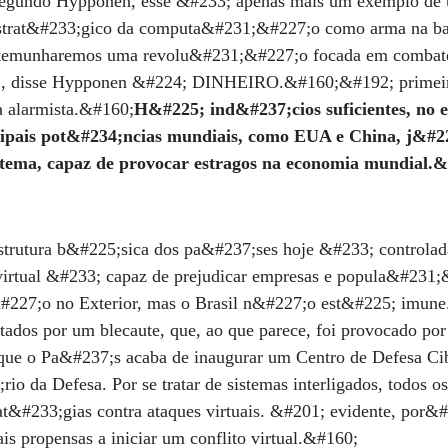
Segundo Hypponen, esse &#233; apenas mais um exemplo de 
estrat&#233;gico da computa&#231;&#227;o como arma na bat
temunharemos uma revolu&#231;&#227;o focada em combat
;, disse Hypponen &#224; DINHEIRO.&#160;&#192; primeira
 alarmista.&#160;
H&#225; ind&#237;cios suficientes, no e
ipais pot&#234;ncias mundiais, como EUA e China, j&#2
 tema, capaz de provocar estragos na economia mundial.
estrutura b&#225;sica dos pa&#237;ses hoje &#233; controlad
irtual &#233; capaz de prejudicar empresas e popula&#231;&
&#227;o no Exterior, mas o Brasil n&#227;o est&#225; imun
tados por um blecaute, que, ao que parece, foi provocado po
 que o Pa&#237;s acaba de inaugurar um Centro de Defesa Ci
io da Defesa. Por se tratar de sistemas interligados, todos
rat&#233;gias contra ataques virtuais. &#201; evidente, por
s propensas a iniciar um conflito virtual.&#160;