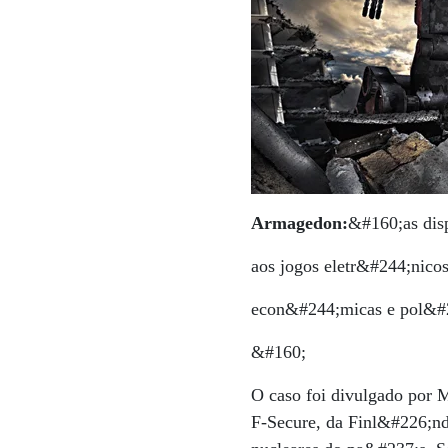
Armagedon:
&#160;as dis
aos jogos eletr&#244;nico
econ&#244;micas e pol&#2
&#160;
O caso foi divulgado por 
F-Secure, da Finl&#226;nd