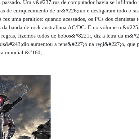
assado. Um v&#237;rus de computador havia se infiltrado
as de enriquecimento de ur&#226;nio e desligaram todo o s
s fez uma peraltice: quando acessados, os PCs dos cientistas 
ts da banda de rock australiana AC/DC. E no volume m&#225
regras, fizemos todos de bobos&#8221;, diz a letra da m&#2
 epis&#243;dio aumentou a tens&#227;o na regi&#227;o, que 
rra mundial.&#160;