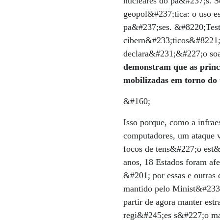
nucleares do pa&#237;s. 
geopol&#237;tica: o uso 
pa&#237;ses. &#8220;Tes
cibern&#233;ticos&#8221
declara&#231;&#227;o soa
demonstram que as princ
mobilizadas em torno do
&#160;
Isso porque, como a infra
computadores, um ataque v
focos de tens&#227;o est
anos, 18 Estados foram afe
&#201; por essas e outras
mantido pelo Minist&#233;r
partir de agora manter est
regi&#245;es s&#227;o mai