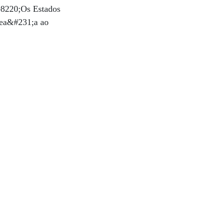
#8220;Os Estados
mea&#231;a ao