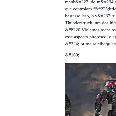
manh&#227; do m&#234;s p
que controlam f&#225;bric
bastasse isso, o v&#237;ru
Thunderstruck, um dos hi
&#8220;Violamos todas as 
esse aspecto pitoresco, o
&#224; primeira cibergue
&#160;