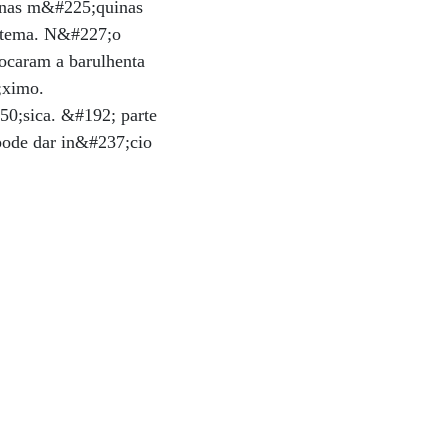
 nas m&#225;quinas
istema. N&#227;o
tocaram a barulhenta
;ximo.
50;sica. &#192; parte
pode dar in&#237;cio