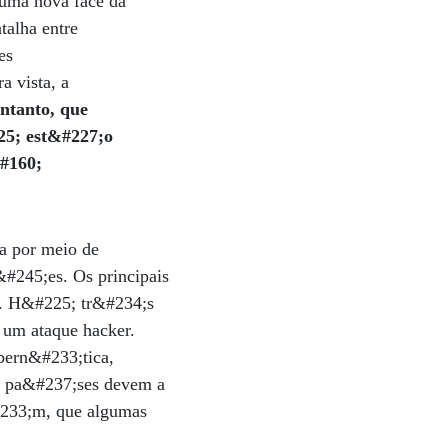
uma nova face da
alha entre
es
 vista, a
ntanto, que
25; est&#227;o
&#160;
a por meio de
#245;es. Os principais
e. H&#225; tr&#234;s
r um ataque hacker.
bern&#233;tica,
 os pa&#237;ses devem a
&#233;m, que algumas