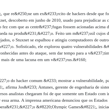
;, que re&#250;ne um ex&#233;rcito de hackers desde que f
et, descoberto em junho de 2010, usado para prejudicar as c
 fez com que as centr&#237;fugas fossem acionadas acima d
 queda na produ&#231;&#227;o. Feito um m&#237;ssil cujos 
jados, o Stuxnet se espalhou e atingiu computadores de out
#227;o. Sofisticado, ele explorou quatro vulnerabilidades 
onhecidas antes do ataque, sem dar tempo para a v&#237;tim
m mais de uma lacuna em um v&#237;rus.&#160;
7;o do hacker comum &#233; mostrar a vulnerabilidade, pa
, afirma Jos&#233; Antunes, gerente de engenharia de sist
rsos analistas chegaram foi de que somente um Estado com i
r essa arma. A imprensa americana denunciou que os Estados 
opera&#231;&#227;o &#8220;Olympic Games&#8221;, iniciad