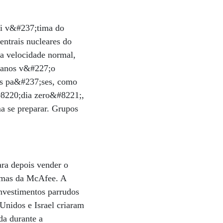
oi v&#237;tima do
entrais nucleares do
a velocidade normal,
danos v&#227;o
ros pa&#237;ses, como
&#8220;dia zero&#8221;,
a se preparar. Grupos
ra depois vender o
emas da McAfee. A
nvestimentos parrudos
Unidos e Israel criaram
a durante a