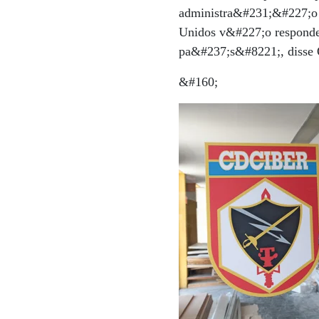
administra&#231;&#227;o 
Unidos v&#227;o responde
pa&#237;s&#8221;, disse
&#160;