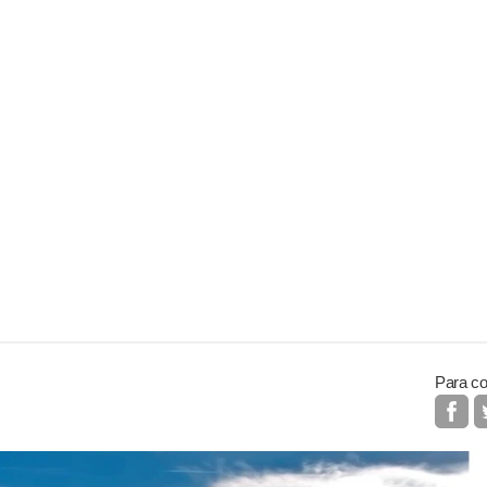
Para co