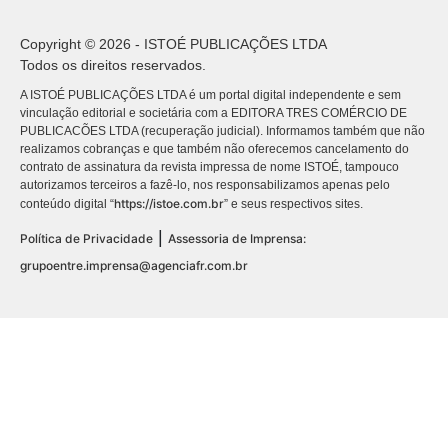
Copyright © 2026 - ISTOÉ PUBLICAÇÕES LTDA
Todos os direitos reservados.
A ISTOÉ PUBLICAÇÕES LTDA é um portal digital independente e sem
vinculação editorial e societária com a EDITORA TRES COMÉRCIO DE
PUBLICACÕES LTDA (recuperação judicial). Informamos também que não
realizamos cobranças e que também não oferecemos cancelamento do
contrato de assinatura da revista impressa de nome ISTOÉ, tampouco
autorizamos terceiros a fazê-lo, nos responsabilizamos apenas pelo
https://istoe.com.br
conteúdo digital “
” e seus respectivos sites.
|
Política de Privacidade
Assessoria de Imprensa:
grupoentre.imprensa@agenciafr.com.br