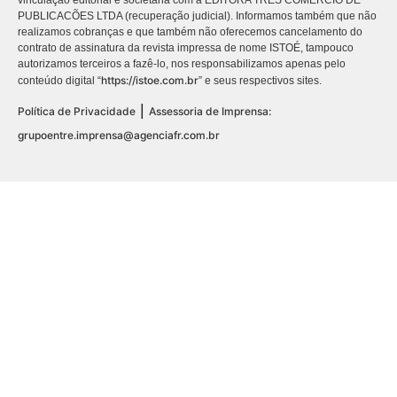
vinculação editorial e societária com a EDITORA TRES COMÉRCIO DE
PUBLICACÕES LTDA (recuperação judicial). Informamos também que não
realizamos cobranças e que também não oferecemos cancelamento do
contrato de assinatura da revista impressa de nome ISTOÉ, tampouco
autorizamos terceiros a fazê-lo, nos responsabilizamos apenas pelo
https://istoe.com.br
conteúdo digital “
” e seus respectivos sites.
|
Política de Privacidade
Assessoria de Imprensa:
grupoentre.imprensa@agenciafr.com.br