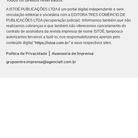
Todos os direitos reservados.
A ISTOÉ PUBLICAÇÕES LTDA é um portal digital independente e sem
vinculação editorial e societária com a EDITORA TRES COMÉRCIO DE
PUBLICACÕES LTDA (recuperação judicial). Informamos também que não
realizamos cobranças e que também não oferecemos cancelamento do
contrato de assinatura da revista impressa de nome ISTOÉ, tampouco
autorizamos terceiros a fazê-lo, nos responsabilizamos apenas pelo
https://istoe.com.br
conteúdo digital “
” e seus respectivos sites.
|
Política de Privacidade
Assessoria de Imprensa:
grupoentre.imprensa@agenciafr.com.br