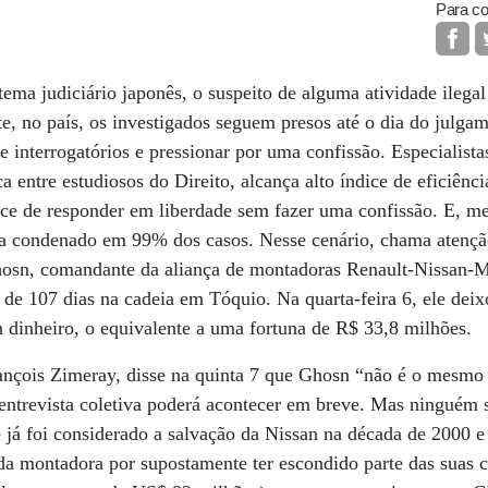
Para co
tema judiciário japonês, o suspeito de alguma atividade ilega
nte, no país, os investigados seguem presos até o dia do julga
 interrogatórios e pressionar por uma confissão. Especialistas
a entre estudiosos do Direito, alcança alto índice de eficiên
nce de responder em liberdade sem fazer uma confissão. E, 
ina condenado em 99% dos casos. Nesse cenário, chama atençã
hosn, comandante da aliança de montadoras Renault-Nissan-Mi
 de 107 dias na cadeia em Tóquio. Na quarta-feira 6, ele deix
m dinheiro, o equivalente a uma fortuna de R$ 33,8 milhões.
ançois Zimeray, disse na quinta 7 que Ghosn “não é o mesm
 entrevista coletiva poderá acontecer em breve. Mas ninguém
e já foi considerado a salvação da Nissan na década de 2000 
da montadora por supostamente ter escondido parte das suas