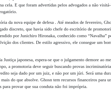
na cela. E que foram advertidas pelos advogados a não visitá-l
rogatório.
tória da nova equipe de defesa . Até meados de fevereiro, Gh
do discreto, que havia sido chefe do escritório de promotori
efendido por Junichiro Hironaka, conhecido como “Navalha” p
lvição dos clientes. De estilo agressivo, ele consegue um bo
a Justiça japonesa, espera-se que o julgamento demore ao m
mpo, a promotoria deve seguir buscando provas incriminatóri
eredito seja dado por um juiz, e não por um júri. Será uma dur
 mais do que absolve. Ghosn tem recursos financeiros para u
s para provar que sua conduta não foi imprópria.