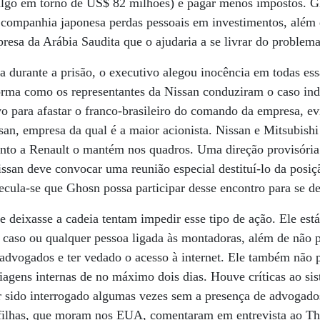
 (algo em torno de US$ 82 milhões) e pagar menos impostos.
à companhia japonesa perdas pessoais em investimentos, além
esa da Arábia Saudita que o ajudaria a se livrar do problema
a durante a prisão, o executivo alegou inocência em todas es
orma como os representantes da Nissan conduziram o caso ind
vo para afastar o franco-brasileiro do comando da empresa, e
san, empresa da qual é a maior acionista. Nissan e Mitsubish
anto a Renault o mantém nos quadros. Uma direção provisóri
ssan deve convocar uma reunião especial destituí-lo da pos
pecula-se que Ghosn possa participar desse encontro para se de
e deixasse a cadeia tentam impedir esse tipo de ação. Ele est
 caso ou qualquer pessoa ligada às montadoras, além de não 
s advogados e ter vedado o acesso à internet. Ele também não 
iagens internas de no máximo dois dias. Houve críticas ao sis
er sido interrogado algumas vezes sem a presença de advogad
ês filhas, que moram nos EUA, comentaram em entrevista ao 