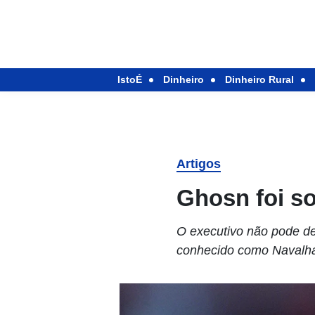
IstoÉ
Dinheiro
Dinheiro Rural
Artigos
Ghosn foi so
O executivo não pode d
conhecido como Navalha