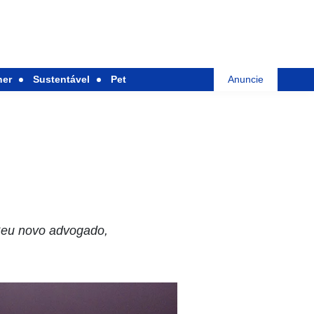
her
Sustentável
Pet
Anuncie
Seu novo advogado,