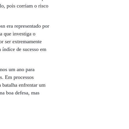
o, pois corriam o risco
osn era representado por
a que investiga o
or ser extremamente
m índice de sucesso em
enos um ano para
as. Em processos
a batalha enfrentar um
ma boa defesa, mas