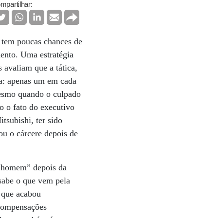
mpartilhar:
l tem poucas chances de
mento. Uma estratégia
 avaliam que a tática,
cia: apenas um em cada
mesmo quando o culpado
o o fato do executivo
tsubishi, ter sido
ou o cárcere depois de
o homem” depois da
 sabe o que vem pela
e que acabou
 compensações