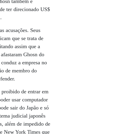
 Ghosn também é
 de ter direcionado US$
.
sas acusações. Seus
icam que se trata de
vitando assim que a
i afastaram Ghosn do
a conduz a empresa no
ição de membro do
fender.
á proibido de entrar em
poder usar computador
pode sair do Japão e só
tema judicial japonês
os, além de impedido de
The New York Times que