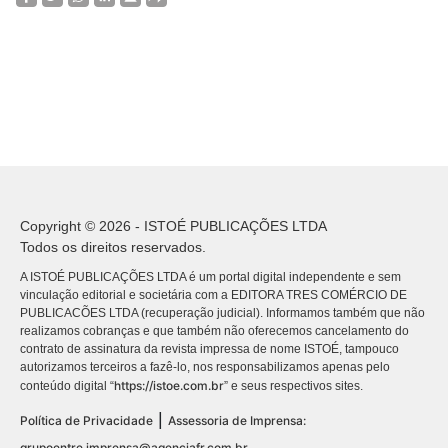
Copyright © 2026 - ISTOÉ PUBLICAÇÕES LTDA
Todos os direitos reservados.
A ISTOÉ PUBLICAÇÕES LTDA é um portal digital independente e sem
vinculação editorial e societária com a EDITORA TRES COMÉRCIO DE
PUBLICACÕES LTDA (recuperação judicial). Informamos também que não
realizamos cobranças e que também não oferecemos cancelamento do
contrato de assinatura da revista impressa de nome ISTOÉ, tampouco
autorizamos terceiros a fazê-lo, nos responsabilizamos apenas pelo
https://istoe.com.br
conteúdo digital “
” e seus respectivos sites.
|
Política de Privacidade
Assessoria de Imprensa:
grupoentre.imprensa@agenciafr.com.br