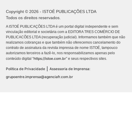
Copyright © 2026 - ISTOÉ PUBLICAÇÕES LTDA
Todos os direitos reservados.
A ISTOÉ PUBLICAÇÕES LTDA é um portal digital independente e sem
vinculação editorial e societária com a EDITORA TRES COMÉRCIO DE
PUBLICACÕES LTDA (recuperação judicial). Informamos também que não
realizamos cobranças e que também não oferecemos cancelamento do
contrato de assinatura da revista impressa de nome ISTOÉ, tampouco
autorizamos terceiros a fazê-lo, nos responsabilizamos apenas pelo
https://istoe.com.br
conteúdo digital “
” e seus respectivos sites.
|
Política de Privacidade
Assessoria de Imprensa:
grupoentre.imprensa@agenciafr.com.br