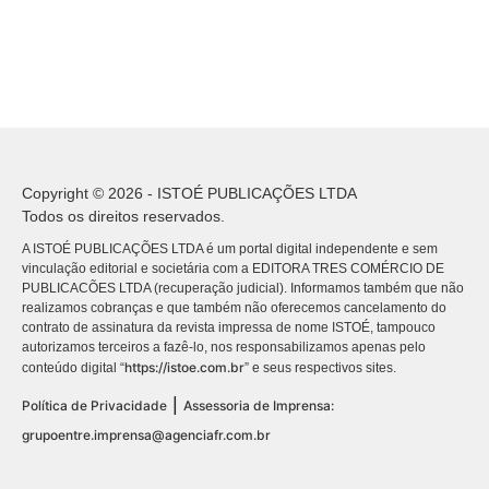
Copyright © 2026 - ISTOÉ PUBLICAÇÕES LTDA
Todos os direitos reservados.
A ISTOÉ PUBLICAÇÕES LTDA é um portal digital independente e sem
vinculação editorial e societária com a EDITORA TRES COMÉRCIO DE
PUBLICACÕES LTDA (recuperação judicial). Informamos também que não
realizamos cobranças e que também não oferecemos cancelamento do
contrato de assinatura da revista impressa de nome ISTOÉ, tampouco
autorizamos terceiros a fazê-lo, nos responsabilizamos apenas pelo
https://istoe.com.br
conteúdo digital “
” e seus respectivos sites.
|
Política de Privacidade
Assessoria de Imprensa:
grupoentre.imprensa@agenciafr.com.br