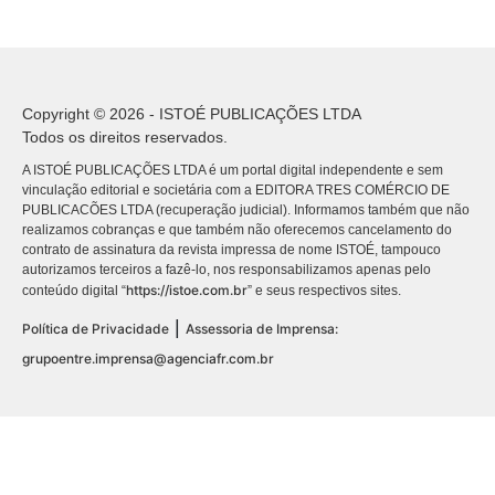
Copyright © 2026 - ISTOÉ PUBLICAÇÕES LTDA
Todos os direitos reservados.
A ISTOÉ PUBLICAÇÕES LTDA é um portal digital independente e sem
vinculação editorial e societária com a EDITORA TRES COMÉRCIO DE
PUBLICACÕES LTDA (recuperação judicial). Informamos também que não
realizamos cobranças e que também não oferecemos cancelamento do
contrato de assinatura da revista impressa de nome ISTOÉ, tampouco
autorizamos terceiros a fazê-lo, nos responsabilizamos apenas pelo
https://istoe.com.br
conteúdo digital “
” e seus respectivos sites.
|
Política de Privacidade
Assessoria de Imprensa:
grupoentre.imprensa@agenciafr.com.br