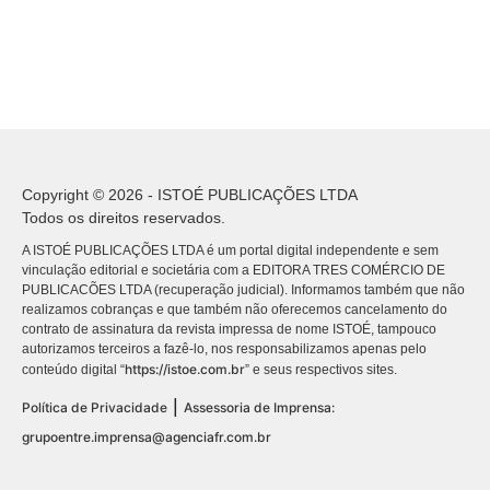
Copyright © 2026 - ISTOÉ PUBLICAÇÕES LTDA
Todos os direitos reservados.
A ISTOÉ PUBLICAÇÕES LTDA é um portal digital independente e sem
vinculação editorial e societária com a EDITORA TRES COMÉRCIO DE
PUBLICACÕES LTDA (recuperação judicial). Informamos também que não
realizamos cobranças e que também não oferecemos cancelamento do
contrato de assinatura da revista impressa de nome ISTOÉ, tampouco
autorizamos terceiros a fazê-lo, nos responsabilizamos apenas pelo
https://istoe.com.br
conteúdo digital “
” e seus respectivos sites.
|
Política de Privacidade
Assessoria de Imprensa:
grupoentre.imprensa@agenciafr.com.br