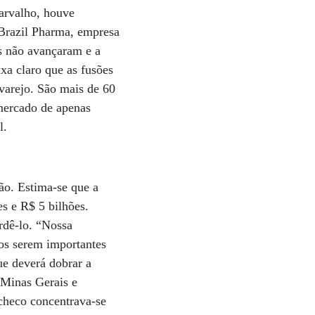
Carvalho, houve
 Brazil Pharma, empresa
s não avançaram e a
a claro que as fusões
varejo. São mais de 60
mercado de apenas
l.
ão. Estima-se que a
es e R$ 5 bilhões.
erdê-lo. “Nossa
os serem importantes
ue deverá dobrar a
 Minas Gerais e
acheco concentrava-se