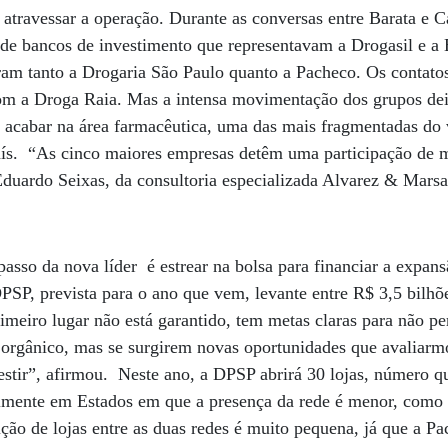
 atravessar a operação. Durante as conversas entre Barata e 
 de bancos de investimento que representavam a Drogasil e a
ram tanto a Drogaria São Paulo quanto a Pacheco. Os contato
om a Droga Raia. Mas a intensa movimentação dos grupos deix
e acabar na área farmacêutica, uma das mais fragmentadas do 
aís. “As cinco maiores empresas detêm uma participação de 
Eduardo Seixas, da consultoria especializada Alvarez & Marsa
asso da nova líder é estrear na bolsa para financiar a expans
DPSP, prevista para o ano que vem, levante entre R$ 3,5 bilhõ
rimeiro lugar não está garantido, tem metas claras para não p
o orgânico, mas se surgirem novas oportunidades que avaliarm
stir”, afirmou. Neste ano, a DPSP abrirá 30 lojas, número q
ialmente em Estados em que a presença da rede é menor, como
ição de lojas entre as duas redes é muito pequena, já que a P