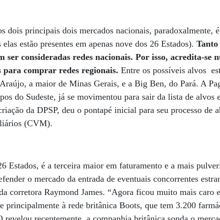
s dois principais dois mercados nacionais, paradoxalmente, 
s elas estão presentes em apenas nove dos 26 Estados).
Tanto
ser consideradas redes nacionais. Por isso, acredita-se 
 para comprar redes regionais.
Entre os possíveis alvos es
 Araújo, a maior de Minas Gerais, e a Big Ben, do Pará. A P
pos do Sudeste, já se movimentou para sair da lista de alvos 
criação da DPSP, deu o pontapé inicial para seu processo de ab
liários (CVM).
6 Estados, é a terceira maior em faturamento e a mais pulver
efender o mercado da entrada de eventuais concorrentes estra
 da corretora Raymond James. “Agora ficou muito mais caro 
-se principalmente à rede britânica Boots, que tem 3.200 farm
evelou recentemente, a companhia britânica sonda o mercad