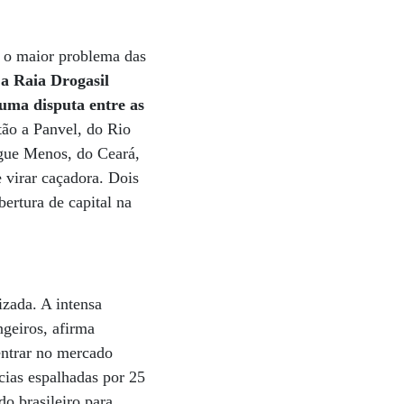
é o maior problema das
 a Raia Drogasil
numa disputa entre as
tão a Panvel, do Rio
ague Menos, do Ceará,
e virar caçadora. Dois
ertura de capital na
izada. A intensa
ngeiros, afirma
entrar no mercado
ácias espalhadas por 25
o brasileiro para