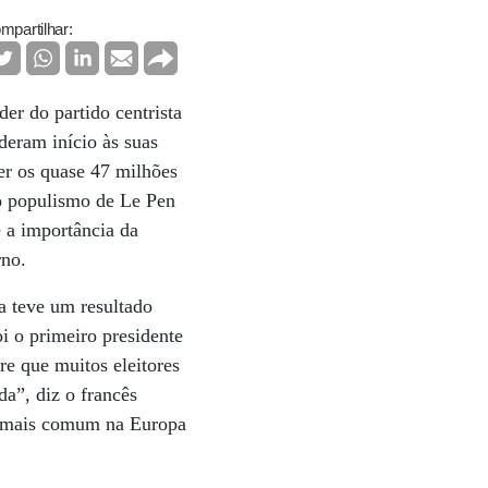
mpartilhar:
der do partido centrista
deram início às suas
er os quase 47 milhões
 o populismo de Le Pen
 a importância da
rno.
a teve um resultado
i o primeiro presidente
re que muitos eleitores
da”, diz o francês
ez mais comum na Europa