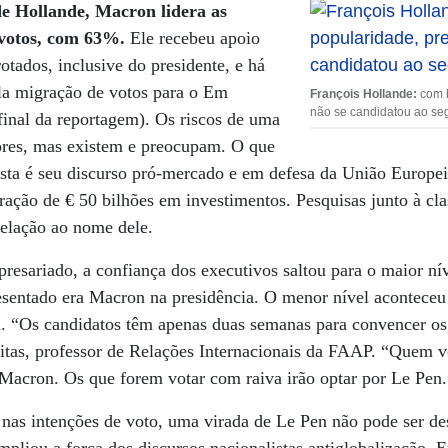
de Hollande, Macron lidera as
 votos, com 63%.
Ele recebeu apoio
otados, inclusive do presidente, e há
la migração de votos para o Em
François Hollande:
com b
não se candidatou ao s
final da reportagem). Os riscos de uma
ores, mas existem e preocupam. O que
ista é seu discurso pró-mercado e em defesa da União Europe
ração de € 50 bilhões em investimentos. Pesquisas junto à cla
elação ao nome dele.
presariado, a confiança dos executivos saltou para o maior nív
esentado era Macron na presidência. O menor nível aconteceu
ia. “Os candidatos têm apenas duas semanas para convencer os 
eitas, professor de Relações Internacionais da FAAP. “Quem
 Macron. Os que forem votar com raiva irão optar por Le Pen.
nas intenções de voto, uma virada de Le Pen não pode ser des