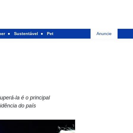
her
Sustentável
Pet
Anuncie
perá-la é o principal
idência do país