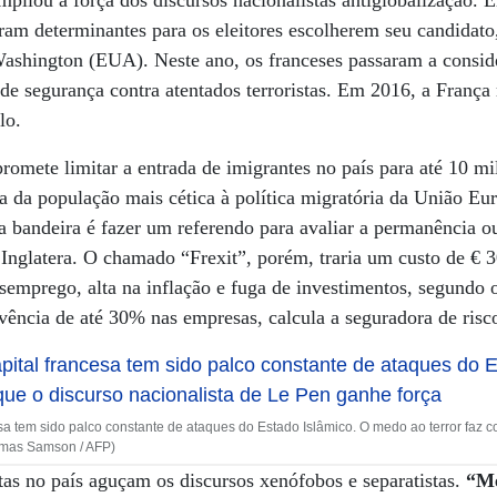
ampliou a força dos discursos nacionalistas antiglobalização
ram determinantes para os eleitores escolherem seu candidato,
Washington (EUA). Neste ano, os franceses passaram a conside
de segurança contra atentados terroristas. Em 2016, a França
lo.
promete limitar a entrada de imigrantes no país para até 10 m
la da população mais cética à política migratória da União Eur
ra bandeira é fazer um referendo para avaliar a permanência ou
Inglatera. O chamado “Frexit”, porém, traria um custo de € 3
emprego, alta na inflação e fuga de investimentos, segundo 
lvência de até 30% nas empresas, calcula a seguradora de risc
sa tem sido palco constante de ataques do Estado Islâmico. O medo ao terror faz c
omas Samson / AFP)
stas no país aguçam os discursos xenófobos e separatistas.
“Me