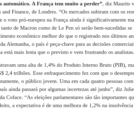
ria automático. A França tem muito a perder”
, diz Maurits 
 and Finance, de Londres. “Os mercados subiram com os resu
ue o voto pró-europeu na França ainda é significativamente m
s tanto de Macron como de Le Pen só serão bem-sucedidas se 
cimento econômico melhor do que o registrado nos últimos a
da Alemanha, o país é peça-chave para as decisões comerciai
 está mais lenta que o previsto e vem frustrando os analistas
travam uma alta de 1,4% do Produto Interno Bruto (PIB), ma
$ 2,4 trilhões. Esse enfraquecimento fez com que o desempr
ustamente, o público jovem. Uma em cada quatro pessoas com
aís ainda passará por algumas incertezas até junho”, diz Julie
a Coface. “As eleições parlamentares são tão importantes qua
leito, a expectativa é de uma melhora de 1,2% na insolvência