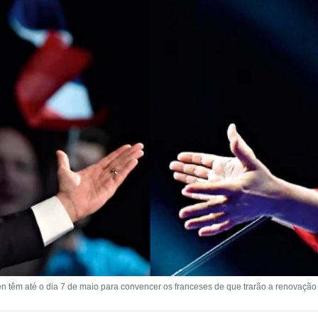
n têm até o dia 7 de maio para convencer os franceses de que trarão a renovação po