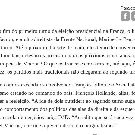
Para co
 fim do primeiro turno da eleição presidencial na França, o lí
on, e a ultradireitista da Frente Nacional, Marine Le Pen, 
urno. Até o próximo dia sete de maio, eles terão de convenc
ual mudança eles mais precisam para os próximos cinco anos:
uropeia de Macron? O que os franceses mostraram, até aqui, é
ez, os partidos mais tradicionais não chegaram ao segundo tu
 com os escândalos envolvendo François Fillon e o Socialist
smo estando no comando do país. François Hollande, aliás, fo
ar a reeleição. “A ida de dois outsiders ao segundo turno suge
o comportamento dos políticos das alas da direita e da esquer
 da escola de negócios suíça IMD. “Acredito que será cada v
 Macron, que une a juventude com o pragmatismo.”