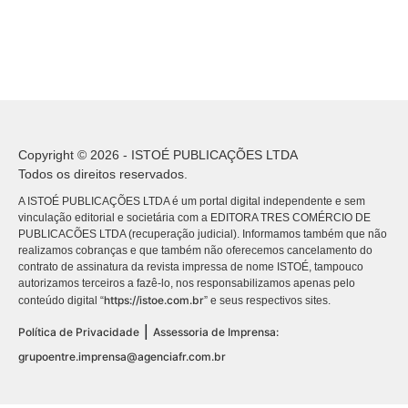
Copyright © 2026 - ISTOÉ PUBLICAÇÕES LTDA
Todos os direitos reservados.
A ISTOÉ PUBLICAÇÕES LTDA é um portal digital independente e sem
vinculação editorial e societária com a EDITORA TRES COMÉRCIO DE
PUBLICACÕES LTDA (recuperação judicial). Informamos também que não
realizamos cobranças e que também não oferecemos cancelamento do
contrato de assinatura da revista impressa de nome ISTOÉ, tampouco
autorizamos terceiros a fazê-lo, nos responsabilizamos apenas pelo
https://istoe.com.br
conteúdo digital “
” e seus respectivos sites.
|
Política de Privacidade
Assessoria de Imprensa:
grupoentre.imprensa@agenciafr.com.br