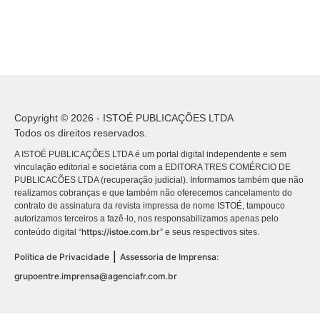
Copyright © 2026 - ISTOÉ PUBLICAÇÕES LTDA
Todos os direitos reservados.
A ISTOÉ PUBLICAÇÕES LTDA é um portal digital independente e sem
vinculação editorial e societária com a EDITORA TRES COMÉRCIO DE
PUBLICACÕES LTDA (recuperação judicial). Informamos também que não
realizamos cobranças e que também não oferecemos cancelamento do
contrato de assinatura da revista impressa de nome ISTOÉ, tampouco
autorizamos terceiros a fazê-lo, nos responsabilizamos apenas pelo
https://istoe.com.br
conteúdo digital “
” e seus respectivos sites.
|
Política de Privacidade
Assessoria de Imprensa:
grupoentre.imprensa@agenciafr.com.br