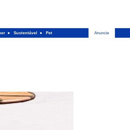
her
Sustentável
Pet
Anuncie