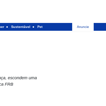
her
Sustentável
Pet
Anuncie
rança, escondem uma
ica FRB