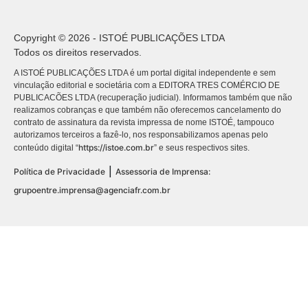
Copyright © 2026 - ISTOÉ PUBLICAÇÕES LTDA
Todos os direitos reservados.
A ISTOÉ PUBLICAÇÕES LTDA é um portal digital independente e sem
vinculação editorial e societária com a EDITORA TRES COMÉRCIO DE
PUBLICACÕES LTDA (recuperação judicial). Informamos também que não
realizamos cobranças e que também não oferecemos cancelamento do
contrato de assinatura da revista impressa de nome ISTOÉ, tampouco
autorizamos terceiros a fazê-lo, nos responsabilizamos apenas pelo
https://istoe.com.br
conteúdo digital “
” e seus respectivos sites.
|
Política de Privacidade
Assessoria de Imprensa:
grupoentre.imprensa@agenciafr.com.br