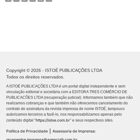
Copyright © 2026 - ISTOÉ PUBLICAÇÕES LTDA
Todos os direitos reservados.
A ISTOÉ PUBLICAÇÕES LTDA é um portal digital independente e sem
vinculação editorial e societária com a EDITORA TRES COMÉRCIO DE
PUBLICACÕES LTDA (recuperação judicial). Informamos também que não
realizamos cobranças e que também não oferecemos cancelamento do
contrato de assinatura da revista impressa de nome ISTOÉ, tampouco
autorizamos terceiros a fazê-lo, nos responsabilizamos apenas pelo
https://istoe.com.br
conteúdo digital “
” e seus respectivos sites.
|
Política de Privacidade
Assessoria de Imprensa:
grupoentre.imprensa@agenciafr.com.br