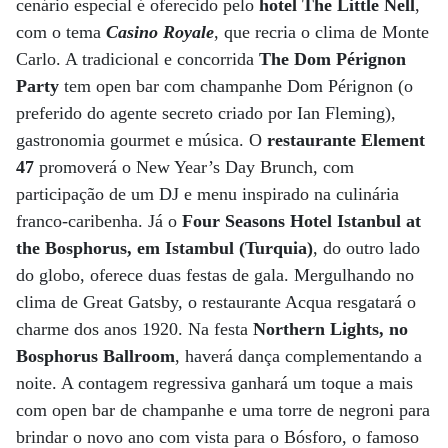
cenário especial é oferecido pelo
hotel The Little Nell
,
com o tema
Casino Royale
, que recria o clima de Monte
Carlo. A tradicional e concorrida
The Dom Pérignon
Party
tem open bar com champanhe Dom Pérignon (o
preferido do agente secreto criado por Ian Fleming),
gastronomia gourmet e música. O
restaurante Element
47
promoverá o New Year’s Day Brunch, com
participação de um DJ e menu inspirado na culinária
franco-caribenha. Já o
Four Seasons Hotel Istanbul at
the Bosphorus, em Istambul (Turquia)
, do outro lado
do globo, oferece duas festas de gala. Mergulhando no
clima de Great Gatsby, o restaurante Acqua resgatará o
charme dos anos 1920. Na festa
Northern Lights, no
Bosphorus Ballroom
, haverá dança complementando a
noite. A contagem regressiva ganhará um toque a mais
com open bar de champanhe e uma torre de negroni para
brindar o novo ano com vista para o Bósforo, o famoso