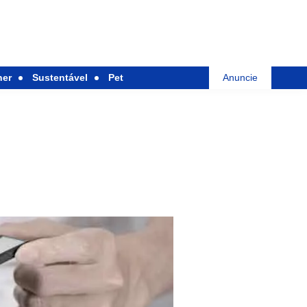
her
Sustentável
Pet
Anuncie