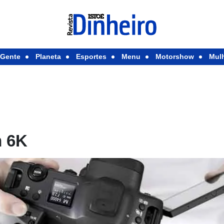
Gente
Planeta
Esportes
Menu
Motorshow
Mul
m 6K