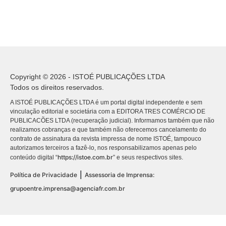
Copyright © 2026 - ISTOÉ PUBLICAÇÕES LTDA
Todos os direitos reservados.
A ISTOÉ PUBLICAÇÕES LTDA é um portal digital independente e sem
vinculação editorial e societária com a EDITORA TRES COMÉRCIO DE
PUBLICACÕES LTDA (recuperação judicial). Informamos também que não
realizamos cobranças e que também não oferecemos cancelamento do
contrato de assinatura da revista impressa de nome ISTOÉ, tampouco
autorizamos terceiros a fazê-lo, nos responsabilizamos apenas pelo
https://istoe.com.br
conteúdo digital “
” e seus respectivos sites.
|
Política de Privacidade
Assessoria de Imprensa:
grupoentre.imprensa@agenciafr.com.br