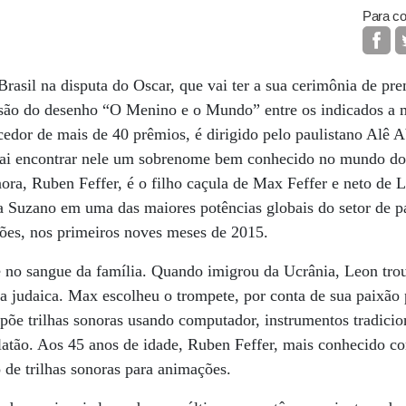
Para co
Brasil na disputa do Oscar, que vai ter a sua cerimônia de pr
clusão do desenho “O Menino e o Mundo” entre os indicados a
edor de mais de 40 prêmios, é dirigido pelo paulistano Alê 
 vai encontrar nele um sobrenome bem conhecido no mundo do
nora, Ruben Feffer, é o filho caçula de Max Feffer e neto de L
a Suzano em uma das maiores potências globais do setor de p
hões, nos primeiros noves meses de 2015.
e no sangue da família. Quando imigrou da Ucrânia, Leon tro
a judaica. Max escolheu o trompete, por conta de sua paixão
mpõe trilhas sonoras usando computador, instrumentos tradicio
latão. Aos 45 anos de idade, Ruben Feffer, mais conhecido c
de trilhas sonoras para animações.