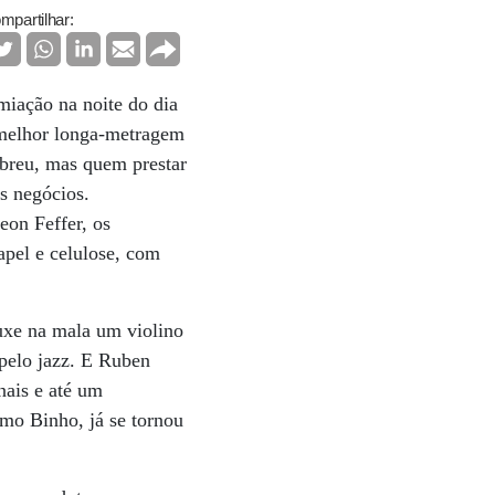
mpartilhar:
emiação na noite do dia
 melhor longa-metragem
Abreu, mas quem prestar
s negócios.
eon Feffer, os
apel e celulose, com
uxe na mala um violino
 pelo jazz. E Ruben
nais e até um
omo Binho, já se tornou