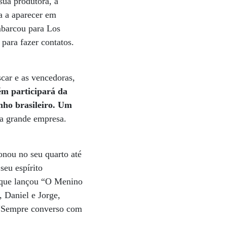
sua produtora, a
a a aparecer em
mbarcou para Los
 para fazer contatos.
car e as vencedoras,
ém participará da
nho brasileiro. Um
ma grande empresa.
onou no seu quarto até
seu espírito
, que lançou “O Menino
 Daniel e Jorge,
 “Sempre converso com