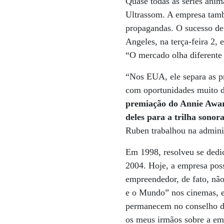
Quase todas as séries anim
Ultrassom. A empresa tamb
propagandas. O sucesso de
Angeles, na terça-feira 2, 
“O mercado olha diferente 
“Nos EUA, ele separa as pr
com oportunidades muito d
premiação do Annie Award
deles para a trilha sonor
Ruben trabalhou na adminis
Em 1998, resolveu se dedic
2004. Hoje, a empresa poss
empreendedor, de fato, não
e o Mundo” nos cinemas, e
permanecem no conselho d
os meus irmãos sobre a em