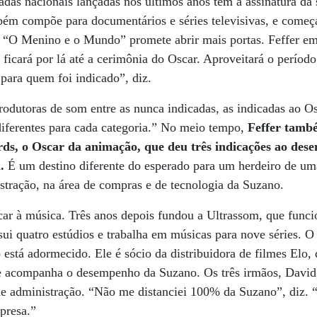
adas nacionais lançadas nos últimos anos têm a assinatura da 
ém compõe para documentários e séries televisivas, e começ
 “O Menino e o Mundo” promete abrir mais portas. Feffer e
e ficará por lá até a cerimônia do Oscar. Aproveitará o período
para quem foi indicado”, diz.
odutoras de som entre as nunca indicadas, as indicadas ao Os
iferentes para cada categoria.” No meio tempo,
Feffer tamb
s, o Oscar da animação, que deu três indicações ao dese
a.
É um destino diferente do esperado para um herdeiro de u
tração, na área de compras e de tecnologia da Suzano.
ar à música. Três anos depois fundou a Ultrassom, que funci
ui quatro estúdios e trabalha em músicas para nove séries. O 
 está adormecido. Ele é sócio da distribuidora de filmes Elo
 acompanha o desempenho da Suzano. Os três irmãos, David,
e administração. “Não me distanciei 100% da Suzano”, diz.
presa.”