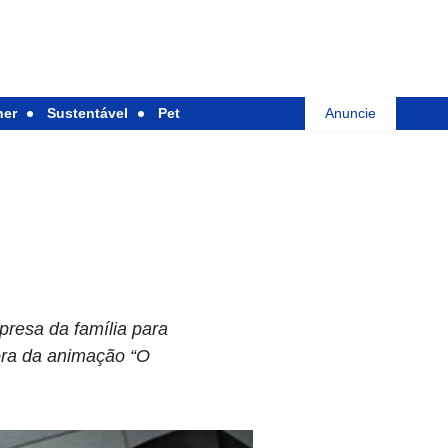
her
Sustentável
Pet
Anuncie
presa da família para
nora da animação “O