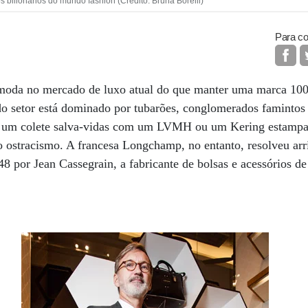
os bilionários do mundo fashion (Crédito: Bruna Borelli)
Para co
 moda no mercado de luxo atual do que manter uma marca 1
do setor está dominado por tubarões, conglomerados famintos 
m um colete salva-vidas com um LVMH ou um Kering estampad
 ostracismo. A francesa Longchamp, no entanto, resolveu arr
8 por Jean Cassegrain, a fabricante de bolsas e acessórios de