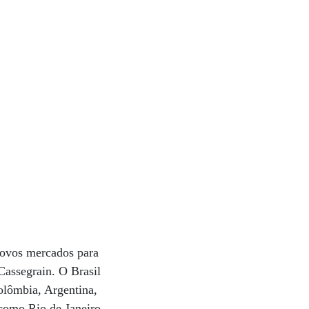
novos mercados para
Cassegrain. O Brasil
lômbia, Argenti­na,
como Rio de Janeiro,