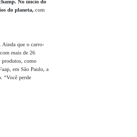
champ. No início do
ios do planeta,
com
. Ainda que o carro-
e com mais de 26
e produtos, como
 Faap, em São Paulo, a
ão. “Você perde