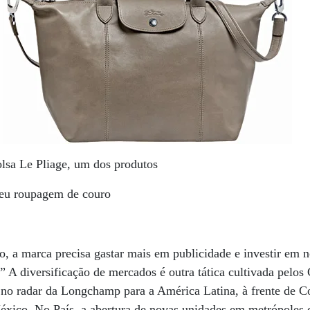
lsa Le Pliage, um dos produtos
beu roupagem de couro
, a marca precisa gastar mais em publicidade e investir em 
” A diversificação de mercados é outra tática cultivada pelos 
no radar da Longchamp para a América Latina, à frente de Co
xico. No País, a abertura de novas unidades em metrópoles 