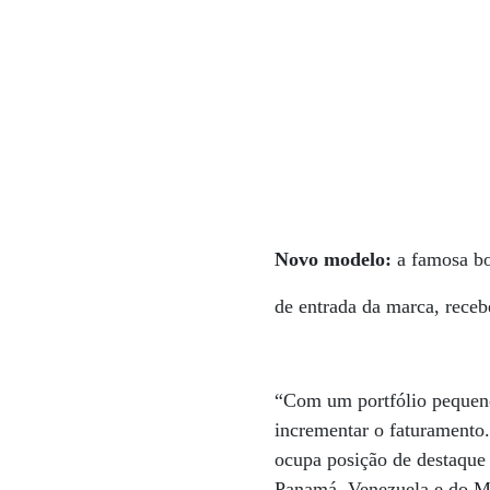
Novo modelo:
a famosa bo
de entrada da marca, rece
“Com um portfólio pequeno
incrementar o faturamento.
ocupa posição de destaque 
Panamá, Venezuela e do Mé