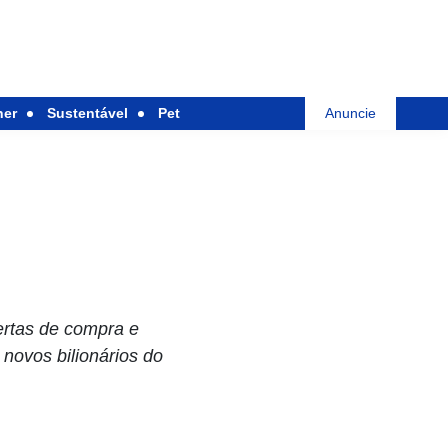
her
Sustentável
Pet
Anuncie
ertas de compra e
novos bilionários do