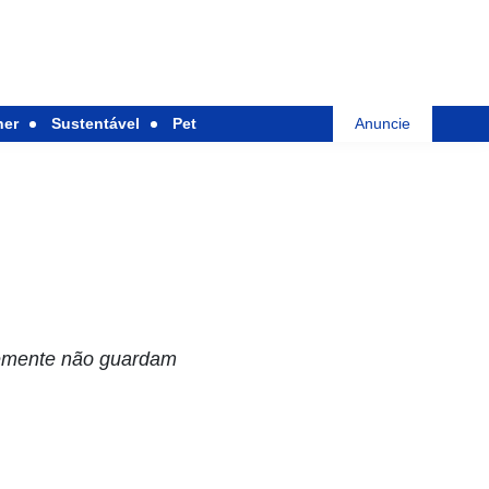
her
Sustentável
Pet
Anuncie
temente não guardam