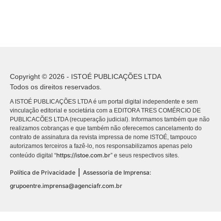
Copyright © 2026 - ISTOÉ PUBLICAÇÕES LTDA
Todos os direitos reservados.
A ISTOÉ PUBLICAÇÕES LTDA é um portal digital independente e sem
vinculação editorial e societária com a EDITORA TRES COMÉRCIO DE
PUBLICACÕES LTDA (recuperação judicial). Informamos também que não
realizamos cobranças e que também não oferecemos cancelamento do
contrato de assinatura da revista impressa de nome ISTOÉ, tampouco
autorizamos terceiros a fazê-lo, nos responsabilizamos apenas pelo
https://istoe.com.br
conteúdo digital “
” e seus respectivos sites.
|
Política de Privacidade
Assessoria de Imprensa:
grupoentre.imprensa@agenciafr.com.br