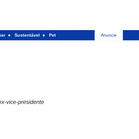
her
Sustentável
Pet
Anuncie
ex-vice-presidente