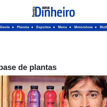
Gente
Planeta
Esportes
Menu
Motorshow
Mul
base de plantas