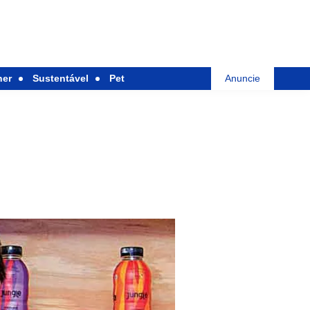
her
Sustentável
Pet
Anuncie