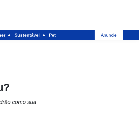
her
Sustentável
Pet
Anuncie
u?
padrão como sua