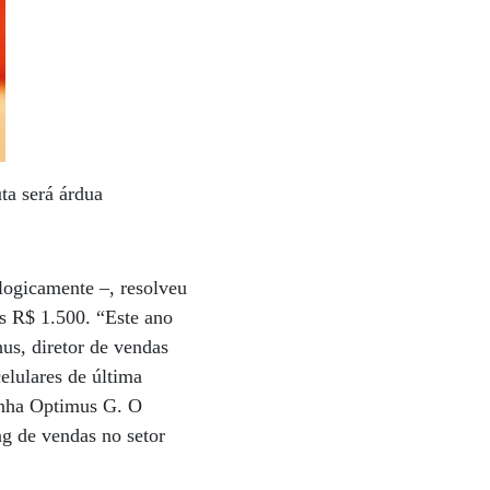
uta será árdua
logicamente –, resolveu
os R$ 1.500. “Este ano
us, diretor de vendas
elulares de última
inha Optimus G. O
ng de vendas no setor