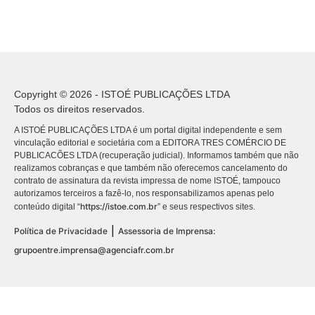
Copyright © 2026 - ISTOÉ PUBLICAÇÕES LTDA
Todos os direitos reservados.
A ISTOÉ PUBLICAÇÕES LTDA é um portal digital independente e sem
vinculação editorial e societária com a EDITORA TRES COMÉRCIO DE
PUBLICACÕES LTDA (recuperação judicial). Informamos também que não
realizamos cobranças e que também não oferecemos cancelamento do
contrato de assinatura da revista impressa de nome ISTOÉ, tampouco
autorizamos terceiros a fazê-lo, nos responsabilizamos apenas pelo
https://istoe.com.br
conteúdo digital “
” e seus respectivos sites.
|
Política de Privacidade
Assessoria de Imprensa:
grupoentre.imprensa@agenciafr.com.br