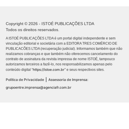
Copyright © 2026 - ISTOÉ PUBLICAÇÕES LTDA
Todos os direitos reservados.
A ISTOÉ PUBLICAÇÕES LTDA é um portal digital independente e sem
vinculação editorial e societária com a EDITORA TRES COMÉRCIO DE
PUBLICACÕES LTDA (recuperação judicial). Informamos também que não
realizamos cobranças e que também não oferecemos cancelamento do
contrato de assinatura da revista impressa de nome ISTOÉ, tampouco
autorizamos terceiros a fazê-lo, nos responsabilizamos apenas pelo
https://istoe.com.br
conteúdo digital “
” e seus respectivos sites.
|
Política de Privacidade
Assessoria de Imprensa:
grupoentre.imprensa@agenciafr.com.br